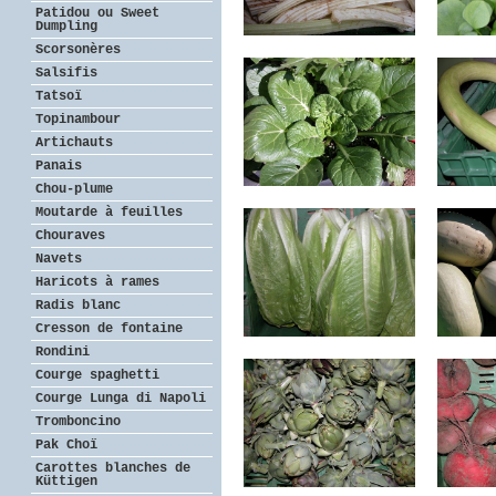
Patidou ou Sweet
Dumpling
Scorsonères
Salsifis
Tatsoï
Topinambour
Artichauts
Panais
Chou-plume
Moutarde à feuilles
Chouraves
Navets
Haricots à rames
Radis blanc
Cresson de fontaine
Rondini
Courge spaghetti
Courge Lunga di Napoli
Tromboncino
Pak Choï
Carottes blanches de
Küttigen