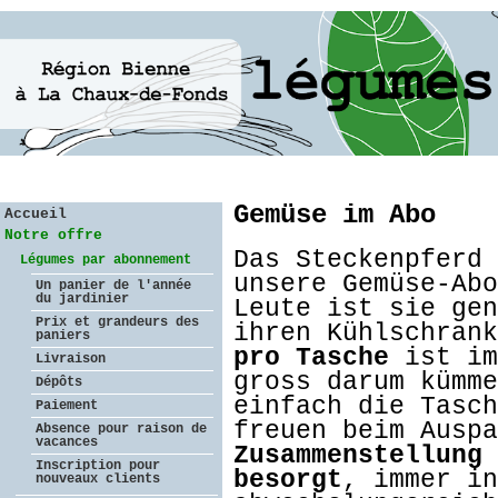
Gemüse im Abo
Accueil
Notre offre
Das Steckenpferd 
Légumes par abonnement
unsere Gemüse-Abo
Un panier de l'année
du jardinier
Leute ist sie gen
Prix et grandeurs des
ihren Kühlschran
paniers
pro Tasche
ist im
Livraison
gross darum kümme
Dépôts
einfach die Tasch
Paiement
freuen beim Ausp
Absence pour raison de
vacances
Zusammenstellung 
Inscription pour
besorgt
, immer in
nouveaux clients