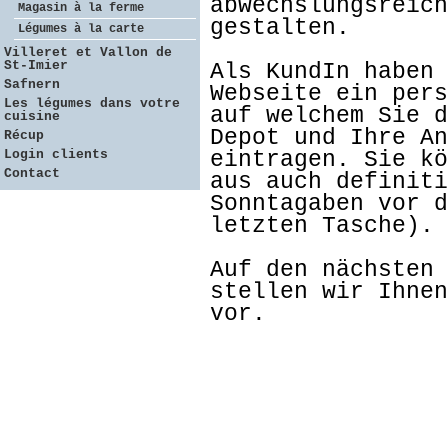
abwechslungsreich
Magasin à la ferme
gestalten.
Légumes à la carte
Villeret et Vallon de
St-Imier
Als KundIn haben 
Safnern
Webseite ein pers
Les légumes dans votre
auf welchem Sie d
cuisine
Depot und Ihre An
Récup
Login clients
eintragen. Sie kö
Contact
aus auch definiti
Sonntagaben vor d
letzten Tasche).
Auf den nächsten 
stellen wir Ihnen
vor.