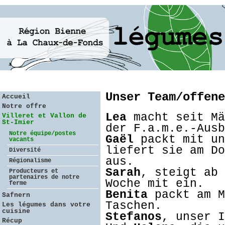
Unser Team/offene
Accueil
Notre offre
Lea
macht seit Mä
Villeret et Vallon de
St-Imier
der F.a.m.e.-Ausb
Notre équipe/postes
Gaël
packt mit un
vacants
liefert sie am Do
Diversité
aus.
Régionalisme
Sarah
, steigt ab 
Producteurs et
partenaires de notre
Woche mit ein.
ferme
Benita
packt am M
Safnern
Taschen.
Les légumes dans votre
cuisine
Stefanos
, unser I
Récup