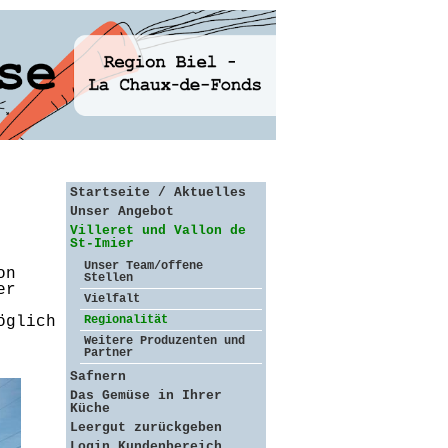
Startseite / Aktuelles
Unser Angebot
Villeret und Vallon de
St-Imier
Unser Team/offene
on
Stellen
er
Vielfalt
öglich
Regionalität
Weitere Produzenten und
Partner
Safnern
Das Gemüse in Ihrer
Küche
Leergut zurückgeben
Login Kundenbereich