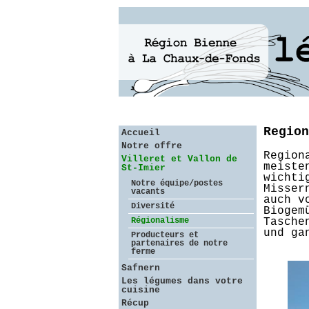
Region
Accueil
Notre offre
Region
Villeret et Vallon de
meiste
St-Imier
wichti
Notre équipe/postes
Misser
vacants
auch v
Diversité
Biogem
Régionalisme
Tasche
und ga
Producteurs et
partenaires de notre
ferme
Safnern
Les légumes dans votre
cuisine
Récup