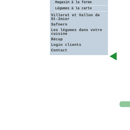
Magasin à la ferme
Légumes à la carte
Villeret et Vallon de
St-Imier
Safnern
Les légumes dans votre
cuisine
Récup
Login clients
Contact