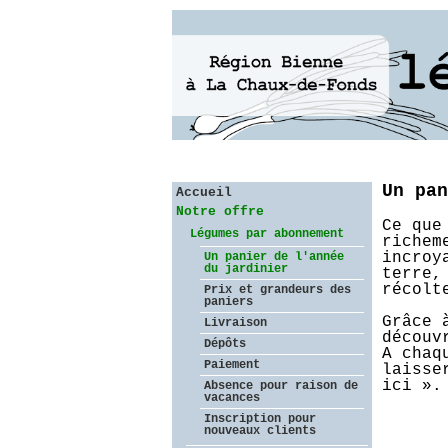
Un pan
Accueil
Notre offre
Ce que
Légumes par abonnement
richem
incroy
Un panier de l'année
du jardinier
terre,
récolt
Prix et grandeurs des
paniers
Grâce 
Livraison
découv
Dépôts
A chaq
Paiement
laisse
ici ».
Absence pour raison de
vacances
Inscription pour
nouveaux clients