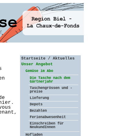
Startseite / Aktuelles
Unser Angebot
s
Gemüse im Abo
en
Die Tasche nach dem
Gärtnerjahr
Taschengrössen und -
preise
de
Lieferung
nier.
Depots
vous
Bezahlen
enant,
Ferienabwesenheit
Einschreiben für
NeukundInnen
Hofladen