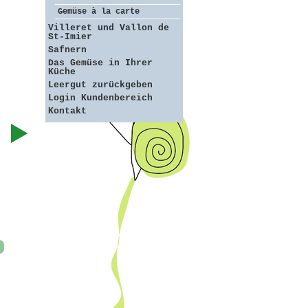
Gemüse à la carte
Villeret und Vallon de
St-Imier
Safnern
Das Gemüse in Ihrer
Küche
Leergut zurückgeben
Login Kundenbereich
Kontakt