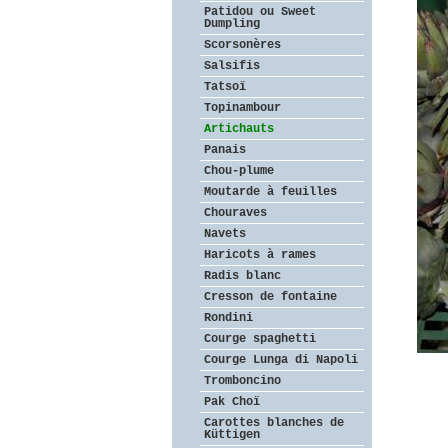
Patidou ou Sweet
Dumpling
Scorsonères
Salsifis
Tatsoï
Topinambour
Artichauts
Panais
Chou-plume
Moutarde à feuilles
Chouraves
Navets
Haricots à rames
Radis blanc
Cresson de fontaine
Rondini
Courge spaghetti
Courge Lunga di Napoli
Tromboncino
Pak Choï
Carottes blanches de
Küttigen