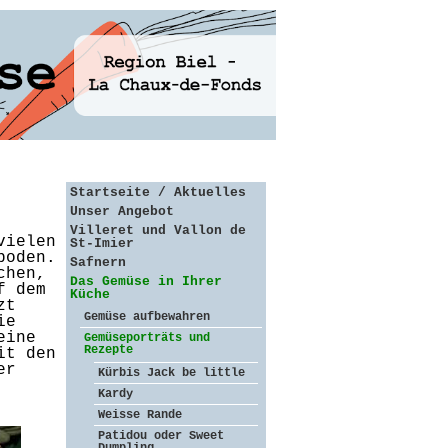
Startseite / Aktuelles
Unser Angebot
Villeret und Vallon de
vielen
St-Imier
boden.
Safnern
chen,
Das Gemüse in Ihrer
f dem
Küche
zt
Gemüse aufbewahren
ie
eine
Gemüseporträts und
Rezepte
it den
er
Kürbis Jack be little
Kardy
Weisse Rande
Patidou oder Sweet