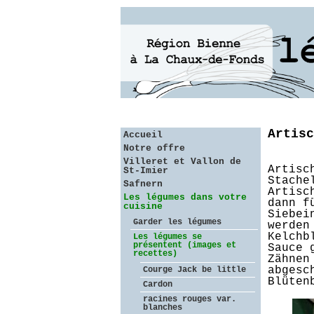
Artisc
Accueil
Notre offre
Villeret et Vallon de
Artisc
St-Imier
Stache
Safnern
Artisc
Les légumes dans votre
dann f
cuisine
Siebei
Garder les légumes
werden
Kelchb
Les légumes se
présentent (images et
Sauce 
recettes)
Zähnen
abgesc
Courge Jack be little
Blüten
Cardon
racines rouges var.
blanches