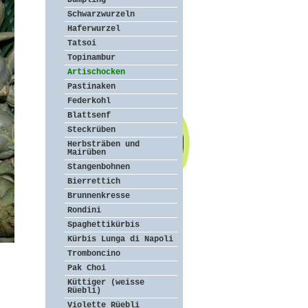
Dumpling
Schwarzwurzeln
Haferwurzel
Tatsoi
Topinambur
Artischocken
Pastinaken
Federkohl
Blattsenf
Steckrüben
Herbsträben und
Mairüben
Stangenbohnen
Bierrettich
Brunnenkresse
Rondini
Spaghettikürbis
Kürbis Lunga di Napoli
Tromboncino
Pak Choi
Küttiger (weisse
Rüebli)
Violette Rüebli