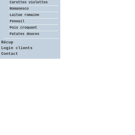
Carottes violettes
Romanesco
Laitue romaine
Fenouil
Pois croquant
Patates douces
Récup
Login clients
Contact