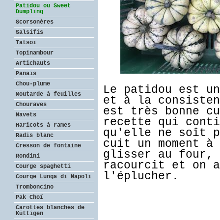
Patidou ou Sweet
Dumpling
Scorsonères
Salsifis
Tatsoï
Topinambour
Artichauts
Panais
Chou-plume
Le patidou est un
Moutarde à feuilles
et à la consisten
Chouraves
est très bonne cu
Navets
recette qui conti
Haricots à rames
qu'elle ne soît p
Radis blanc
cuit un moment à 
Cresson de fontaine
glisser au four, 
Rondini
racourcit et on a
Courge spaghetti
l'éplucher.
Courge Lunga di Napoli
Tromboncino
Pak Choï
Carottes blanches de
Küttigen