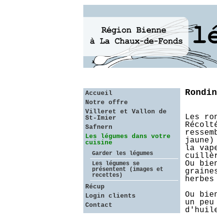
Rondin
Accueil
Notre offre
Villeret et Vallon de
Les ro
St-Imier
Récolt
Safnern
ressem
Les légumes dans votre
jaune)
cuisine
la vap
Garder les légumes
cuillè
Ou bie
Les légumes se
présentent (images et
graine
recettes)
herbes
Récup
Ou bie
Login clients
un peu
Contact
d'huil