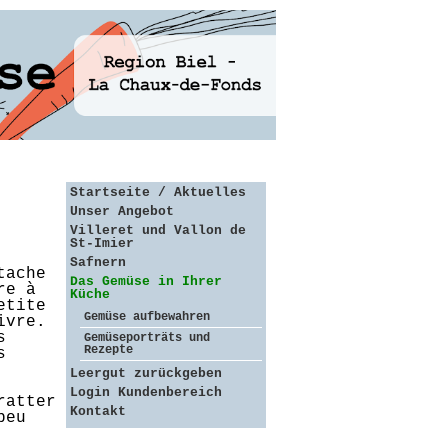
Startseite / Aktuelles
Unser Angebot
Villeret und Vallon de
St-Imier
Safnern
tache
Das Gemüse in Ihrer
re à
Küche
etite
Gemüse aufbewahren
ivre.
s
Gemüseporträts und
Rezepte
s
Leergut zurückgeben
Login Kundenbereich
ratter
Kontakt
peu